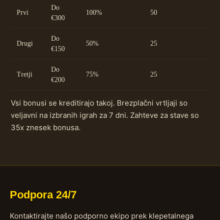
Do
Prvi
100%
50
€300
Do
Drugi
50%
25
€150
Do
Tretji
75%
25
€200
Vsi bonusi se kreditirajo takoj. Brezplačni vrtljaji so
veljavni na izbranih igrah za 7 dni. Zahteve za stave so
35x znesek bonusa.
Podpora 24/7
Kontaktirajte našo podporno ekipo prek klepetalnega