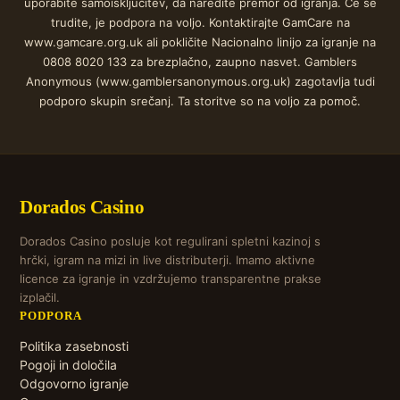
uporabite samoisključitev, da naredite premor od igranja. Če se
trudite, je podpora na voljo. Kontaktirajte GamCare na
www.gamcare.org.uk ali pokličite Nacionalno linijo za igranje na
0808 8020 133 za brezplačno, zaupno nasvet. Gamblers
Anonymous (www.gamblersanonymous.org.uk) zagotavlja tudi
podporo skupin srečanj. Ta storitve so na voljo za pomoč.
Dorados Casino
Dorados Casino posluje kot regulirani spletni kazinoj s
hrčki, igram na mizi in live distributerji. Imamo aktivne
licence za igranje in vzdržujemo transparentne prakse
izplačil.
PODPORA
Politika zasebnosti
Pogoji in določila
Odgovorno igranje