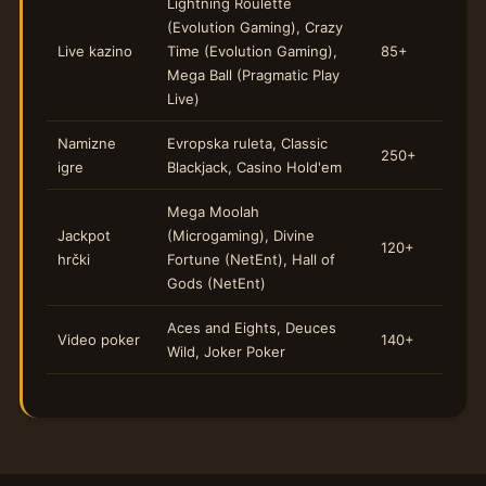
Lightning Roulette
(Evolution Gaming), Crazy
Live kazino
Time (Evolution Gaming),
85+
Mega Ball (Pragmatic Play
Live)
Namizne
Evropska ruleta, Classic
250+
igre
Blackjack, Casino Hold'em
Mega Moolah
Jackpot
(Microgaming), Divine
120+
hrčki
Fortune (NetEnt), Hall of
Gods (NetEnt)
Aces and Eights, Deuces
Video poker
140+
Wild, Joker Poker