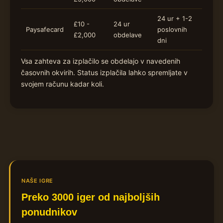
24 ur + 1-2
£10 -
24 ur
Paysafecard
poslovnih
£2,000
obdelave
dni
Vsa zahteva za izplačilo se obdelajo v navedenih
časovnih okvirih. Status izplačila lahko spremljate v
svojem računu kadar koli.
NAŠE IGRE
Preko 3000 iger od najboljših
ponudnikov