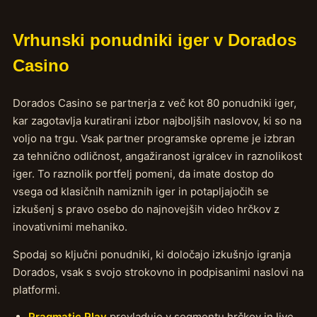
Vrhunski ponudniki iger v Dorados
Casino
Dorados Casino se partnerja z več kot 80 ponudniki iger,
kar zagotavlja kuratirani izbor najboljših naslovov, ki so na
voljo na trgu. Vsak partner programske opreme je izbran
za tehnično odličnost, angažiranost igralcev in raznolikost
iger. To raznolik portfelj pomeni, da imate dostop do
vsega od klasičnih namiznih iger in potapljajočih se
izkušenj s pravo osebo do najnovejših video hrčkov z
inovativnimi mehaniko.
Spodaj so ključni ponudniki, ki določajo izkušnjo igranja
Dorados, vsak s svojo strokovno in podpisanimi naslovi na
platformi.
Pragmatic Play
prevladuje v segmentu hrčkov in live